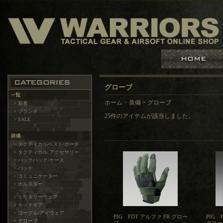
グローブ
ホーム
>
装備
>
グローブ
> 新着
> ブランド
25件のアイテムが該当しました。
> SALE
> タクティカルベスト/ポーチ
> タクティカル アクセサリー
> バックパック/ケース
> パッチ
> コミュニケーター
> ホルスター
> ミリタリーウェア
> ヘッドギア
> ゴーグル/アイウェア
PIG FDT アルファ FR グロー
PIG
> グローブ