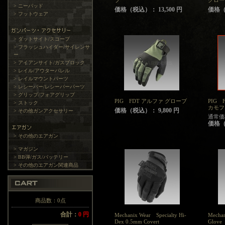
ブ
グロー
> ニーパッド
価格（税込）： 13,500 円
価格（税
> フットウェア
> ダットサイト/スコープ
> フラッシュハイダー/サイレンサ
ー
> アイアンサイト/ガスブロック
> レイル/アウターバレル
> レイルマウントパーツ
> レシーバー/レシーバーパーツ
> グリップ/フォアグリップ
PIG FDT アルファ グローブ
PIG 
> ストック
カモフ
価格（税込）： 9,800 円
> その他ガンアクセサリー
通常価格
価格（税
> その他のエアガン
> マガジン
> BB弾/ガス/バッテリー
> その他のエアガン関連商品
商品数：0点
合計：
0 円
Mechanix Wear Specialty Hi-
Mechan
Dex 0.5mm Covert
Glove