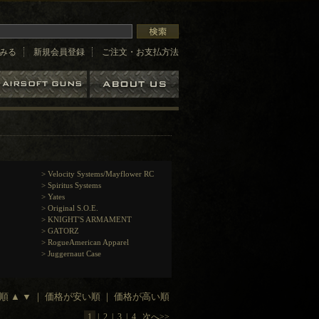
みる
新規会員登録
ご注文・お支払方法
>
Velocity Systems/Mayflower RC
>
Spiritus Systems
>
Yates
>
Original S.O.E.
>
KNIGHT'S ARMAMENT
>
GATORZ
>
RogueAmerican Apparel
>
Juggernaut Case
着順
▲
▼
｜
価格が安い順
｜
価格が高い順
1
|
2
|
3
|
4
次へ>>