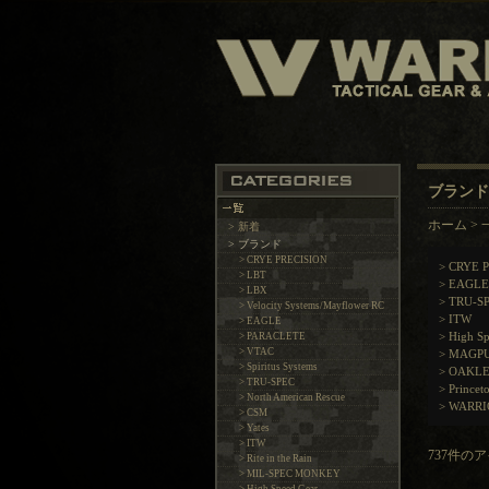
ブランド
ホーム
>
> 新着
> ブランド
> CRYE PRECISION
>
CRYE 
> LBT
>
EAGLE
> LBX
>
TRU-S
> Velocity Systems/Mayflower RC
>
ITW
> EAGLE
>
High Sp
> PARACLETE
> VTAC
>
MAGP
> Spiritus Systems
>
OAKL
> TRU-SPEC
>
Princet
> North American Rescue
>
WARRI
> CSM
> Yates
> ITW
737件の
> Rite in the Rain
> MIL-SPEC MONKEY