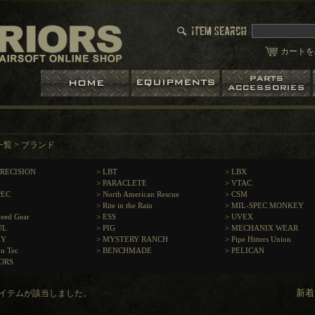
カートを
一覧
>
ブランド
PRECISION
>
LBT
>
LBX
>
PARACLETE
>
VTAC
PEC
>
North American Rescue
>
CSM
>
Rite in the Rain
>
MIL-SPEC MONKEY
eed Gear
>
ESS
>
UVEX
UL
>
PIG
>
MECHANIX WEAR
EY
>
MYSTERY RANCH
>
Pipe Hitters Union
on Tec
>
BENCHMADE
>
PELICAN
ORS
アイテムが該当しました。
新