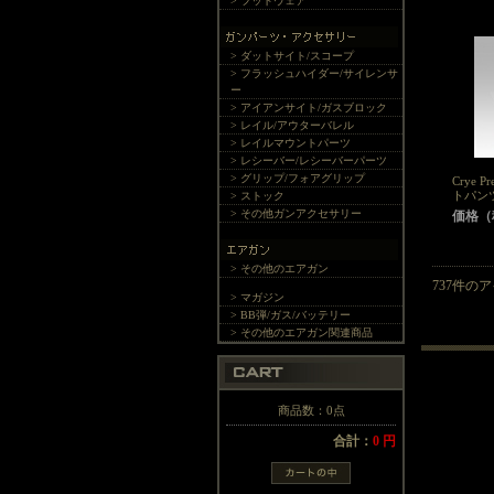
> フットウェア
> ダットサイト/スコープ
> フラッシュハイダー/サイレンサ
ー
> アイアンサイト/ガスブロック
> レイル/アウターバレル
> レイルマウントパーツ
> レシーバー/レシーバーパーツ
> グリップ/フォアグリップ
Crye P
トパン
> ストック
> その他ガンアクセサリー
価格（税
> その他のエアガン
737件の
> マガジン
> BB弾/ガス/バッテリー
> その他のエアガン関連商品
商品数：0点
合計：
0 円