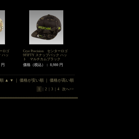
ンターロゴ
Crye Precision センターロゴ
ク ハッ
9FIFTY スナップバック ハッ
ト マルチカムブラック
 円
価格（税込）： 8,980 円
着順
▲
▼
｜
価格が安い順
｜
価格が高い順
1
|
2
|
3
|
4
次へ>>