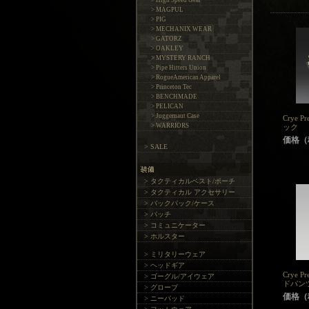
> High Speed Gear
> MAGPUL
> PIG
> MECHANIX WEAR
> GATORZ
> OAKLEY
> MYSTERY RANCH
> Pipe Hitters Union
> RogueAmerican Apparel
> Princeton Tec
> BENCHMADE
> PELICAN
> Juggernaut Case
Crye P
> WARRIORS
ック
価格（税
> SALE
> タクティカルベスト/ポーチ
> タクティカル アクセサリー
> バックパック/ケース
> パッチ
> コミュニケーター
> ホルスター
> ミリタリーウェア
> ヘッドギア
Crye P
> ゴーグル/アイウェア
ドパン
> グローブ
価格（税
> ニーパッド