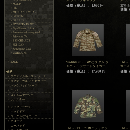
ス ウォッチキャップ
ス プ
> High Speed Gear
> MAGPUL
価格（税込）： 1,680 円
通常価格
> PIG
価格（税
> MECHANIX WEAR
> GATORZ
> OAKLEY
> MYSTERY RANCH
> Pipe Hitters Union
> RogueAmerican Apparel
> Princeton Tec
> BENCHMADE
> PELICAN
> Juggernaut Case
> WARRIORS
> SALE
WARRIORS GRSカスタム ジ
TRU-
ャケット デザートタイガー
ガース
価格（税込）： 17,980 円
価格（税
> タクティカルベスト/ポーチ
> タクティカル アクセサリー
> バックパック/ケース
> パッチ
> コミュニケーター
> ホルスター
> ミリタリーウェア
> ヘッドギア
> ゴーグル/アイウェア
> グローブ
> ニーパッド
TRU-SPEC ”TRU” ジャケッ
TRU-