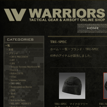
TRU-SPEC
ホーム
>
一覧
>
ブランド
>
TRU-SPEC
> 新着
> ブランド
41件のアイテムが該当しました。
> CRYE PRECISION
> LBT
> LBX
> Velocity Systems/Mayflower RC
> EAGLE
> PARACLETE
> VTAC
> Spiritus Systems
> TRU-SPEC
> North American Rescue
> CSM
> Yates
> ITW
> Rite in the Rain
> MIL-SPEC MONKEY
TRU-SPEC マイクロフリー
TRU