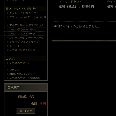
> フットウェア
ト ウッドランド
ウッド
価格（税込）： 13,800 円
価格（税
> ダットサイト/スコープ
> フラッシュハイダー/サイレンサ
ー
> アイアンサイト/ガスブロック
41件のアイテムが該当しました。
> レイル/アウターバレル
> レイルマウントパーツ
> レシーバー/レシーバーパーツ
> グリップ/フォアグリップ
> ストック
> その他ガンアクセサリー
> その他のエアガン
> マガジン
> BB弾/ガス/バッテリー
> その他のエアガン関連商品
商品数：0点
合計：
0 円