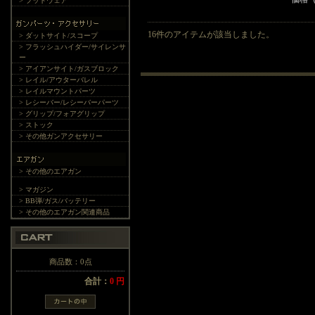
> フットウェア
16件のアイテムが該当しました。
> ダットサイト/スコープ
> フラッシュハイダー/サイレンサ
ー
> アイアンサイト/ガスブロック
> レイル/アウターバレル
> レイルマウントパーツ
> レシーバー/レシーバーパーツ
> グリップ/フォアグリップ
> ストック
> その他ガンアクセサリー
> その他のエアガン
> マガジン
> BB弾/ガス/バッテリー
> その他のエアガン関連商品
商品数：0点
合計：
0 円