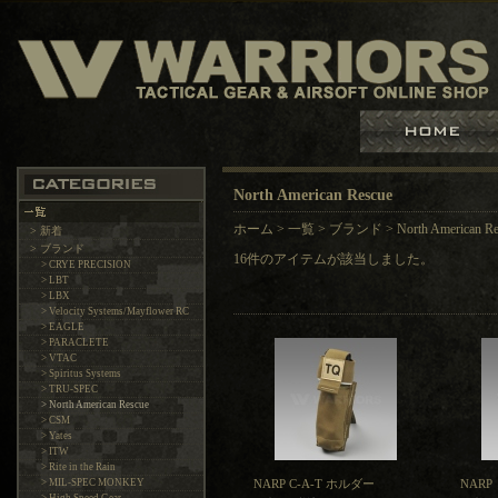
North American Rescue
ホーム
>
一覧
>
ブランド
>
North American R
> 新着
> ブランド
16件のアイテムが該当しました。
> CRYE PRECISION
> LBT
> LBX
> Velocity Systems/Mayflower RC
> EAGLE
> PARACLETE
> VTAC
> Spiritus Systems
> TRU-SPEC
> North American Rescue
> CSM
> Yates
> ITW
> Rite in the Rain
> MIL-SPEC MONKEY
NARP C-A-T ホルダー
NARP 