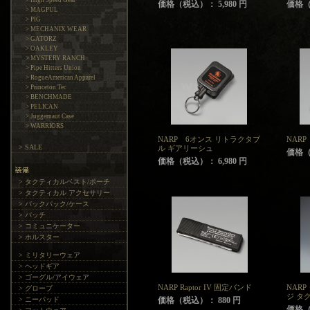
> High Speed Gear
価格（税込）： 5,980 円
価格（税
> MAGPUL
> PIG
> MECHANIX WEAR
> GATORZ
> OAKLEY
> MYSTERY RANCH
> Pipe Hitters Union
> RogueAmerican Apparel
> Princeton Tec
> BENCHMADE
> PELICAN
> Juggernaut Case
> WARRIORS
NARP 6オンス リトラクタブ
NAR
> SALE
ル ギアリーシュ
価格（税
価格（税込）： 6,980 円
> タクティカルベスト/ポーチ
> タクティカル アクセサリー
> バックパック/ケース
> パッチ
> コミュニケーター
> ホルスター
> ミリタリーウェア
> ヘッドギア
> ゴーグル/アイウェア
NARP Raptor IV 固定バンド
NAR
> グローブ
ジ タ
> ニーパッド
価格（税込）： 880 円
価格（