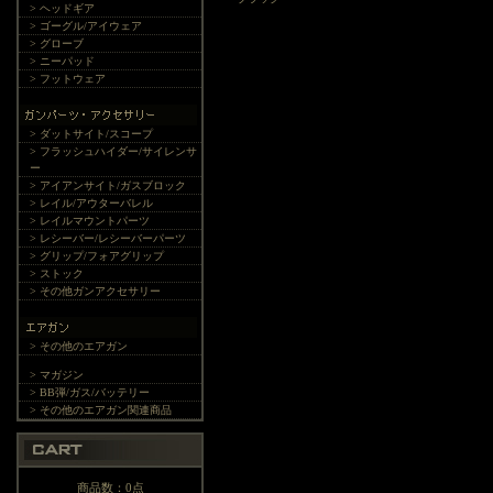
> ヘッドギア
> ゴーグル/アイウェア
> グローブ
> ニーパッド
> フットウェア
> ダットサイト/スコープ
> フラッシュハイダー/サイレンサ
ー
> アイアンサイト/ガスブロック
> レイル/アウターバレル
> レイルマウントパーツ
> レシーバー/レシーバーパーツ
> グリップ/フォアグリップ
> ストック
> その他ガンアクセサリー
> その他のエアガン
> マガジン
> BB弾/ガス/バッテリー
> その他のエアガン関連商品
商品数：0点