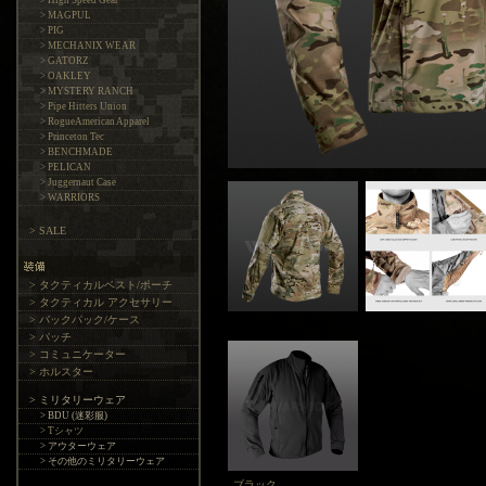
> High Speed Gear
> MAGPUL
> PIG
> MECHANIX WEAR
> GATORZ
> OAKLEY
> MYSTERY RANCH
> Pipe Hitters Union
> RogueAmerican Apparel
> Princeton Tec
> BENCHMADE
> PELICAN
> Juggernaut Case
> WARRIORS
> SALE
> タクティカルベスト/ポーチ
> タクティカル アクセサリー
> バックパック/ケース
> パッチ
> コミュニケーター
> ホルスター
> ミリタリーウェア
> BDU (迷彩服)
> Tシャツ
> アウターウェア
> その他のミリタリーウェア
ブラック