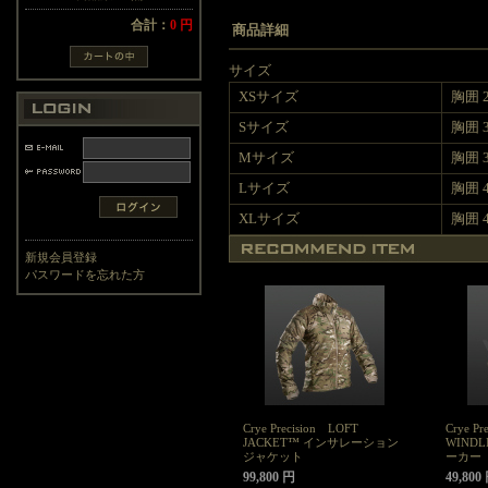
合計：
0 円
商品詳細
サイズ
XSサイズ
胸囲 29
Sサイズ
胸囲 33
Mサイズ
胸囲 37
Lサイズ
胸囲 41
XLサイズ
胸囲 45
新規会員登録
パスワードを忘れた方
Crye Precision LOFT
Crye Pr
JACKET™ インサレーション
WIND
ジャケット
ーカー
99,800 円
49,800