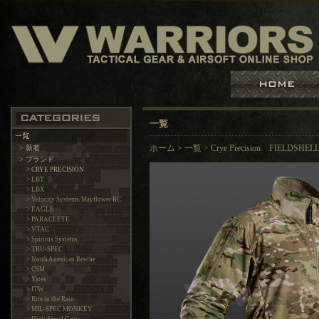
一覧
> 新着
ホーム
>
一覧
>
Crye Precision FIEL
> ブランド
> CRYE PRECISION
> LBT
> LBX
> Velocity Systems/Mayflower RC
> EAGLE
> PARACLETE
> VTAC
> Spiritus Systems
> TRU-SPEC
> North American Rescue
> CSM
> Yates
> ITW
> Rite in the Rain
> MIL-SPEC MONKEY