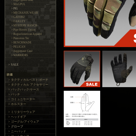
> High Speed Gear
> MAGPUL
> PIG
> MECHANIX WEAR
> GATORZ
> OAKLEY
> MYSTERY RANCH
> Pipe Hitters Union
> RogueAmerican Apparel
> Princeton Tec
> BENCHMADE
> PELICAN
> Juggernaut Case
> WARRIORS
> SALE
> タクティカルベスト/ポーチ
> タクティカル アクセサリー
> バックパック/ケース
> パッチ
> コミュニケーター
> ホルスター
> ミリタリーウェア
> ヘッドギア
> ゴーグル/アイウェア
> グローブ
> ニーパッド