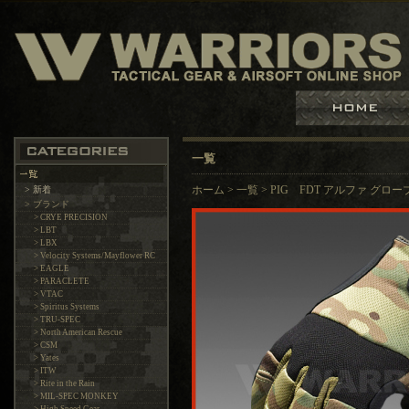
一覧
> 新着
ホーム
>
一覧
>
PIG FDT アルファ グロ
> ブランド
> CRYE PRECISION
> LBT
> LBX
> Velocity Systems/Mayflower RC
> EAGLE
> PARACLETE
> VTAC
> Spiritus Systems
> TRU-SPEC
> North American Rescue
> CSM
> Yates
> ITW
> Rite in the Rain
> MIL-SPEC MONKEY