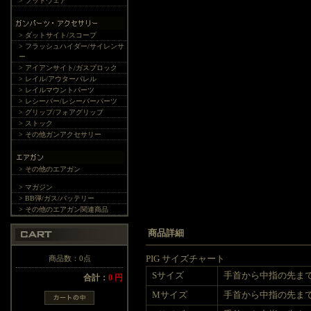
> フットウェア
> ダットサイト/スコープ
> フラッシュハイダー/サイレンサ
ー
> アイアンサイト/ガスブロック
> レイル/アウターバレル
> レイルマウントパーツ
> レシーバー/レシーバーパーツ
> グリップ/フォアグリップ
> ストック
> その他ガンアクセサリー
> その他のエアガン
> マガジン
> BB弾/ガス/バッテリー
> その他のエアガン関連商品
商品詳細
商品数：0点
PIG サイズチャート
Sサイズ
手首から中指の先まで 1
合計：
0 円
Mサイズ
手首から中指の先まで 1