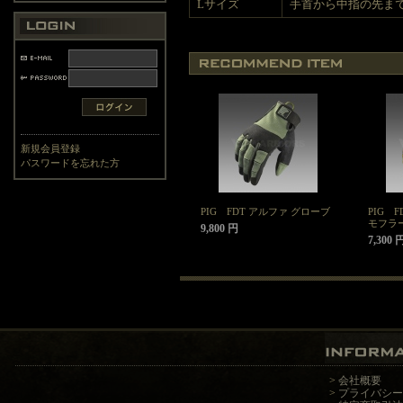
Lサイズ
手首から中指の先まで 19
新規会員登録
パスワードを忘れた方
PIG FDT アルファ グローブ
PIG 
モフラ
9,800 円
7,300 
>
会社概要
>
プライバシー