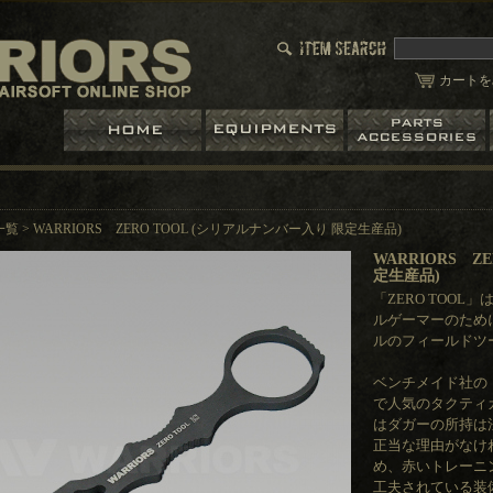
カートを
一覧
>
WARRIORS ZERO TOOL (シリアルナンバー入り 限定生産品)
WARRIORS Z
定生産品)
「ZERO TOO
ルゲーマーのために
ルのフィールドツ
ベンチメイド社の
で人気のタクティ
はダガーの所持は
正当な理由がなけ
め、赤いトレーニ
工夫されている装