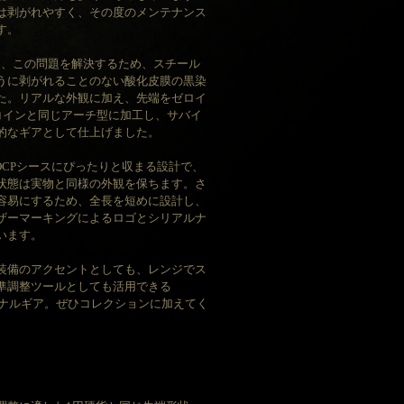
は剥がれやすく、その度のメンテナンス
す。
L」は、この問題を解決するため、スチール
うに剥がれることのない酸化皮膜の黒染
た。リアルな外観に加え、先端をゼロイ
のコインと同じアーチ型に加工し、サバイ
的なギアとして仕上げました。
製SOCPシースにぴったりと収まる設計で、
状態は実物と同様の外観を保ちます。さ
容易にするため、全長を短めに設計し、
ザーマーキングによるロゴとシリアルナ
います。
装備のアクセントとしても、レンジでス
準調整ツールとしても活用できる
リジナルギア。ぜひコレクションに加えてく