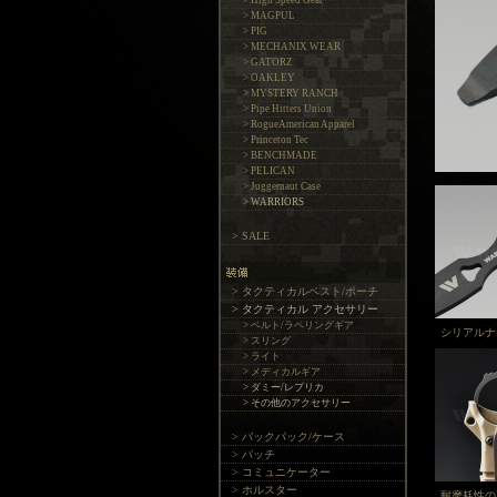
> High Speed Gear
> MAGPUL
> PIG
> MECHANIX WEAR
> GATORZ
> OAKLEY
> MYSTERY RANCH
> Pipe Hitters Union
> RogueAmerican Apparel
> Princeton Tec
> BENCHMADE
> PELICAN
> Juggernaut Case
> WARRIORS
> SALE
> タクティカルベスト/ポーチ
> タクティカル アクセサリー
> ベルト/ラペリングギア
シリアルナ
> スリング
> ライト
> メディカルギア
> ダミー/レプリカ
> その他のアクセサリー
> バックパック/ケース
> パッチ
> コミュニケーター
> ホルスター
耐摩耗性の