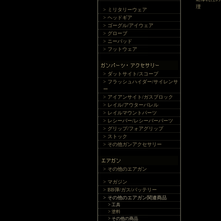
理
> ミリタリーウェア
> ヘッドギア
> ゴーグル/アイウェア
> グローブ
> ニーパッド
> フットウェア
> ダットサイト/スコープ
> フラッシュハイダー/サイレンサ
ー
> アイアンサイト/ガスブロック
> レイル/アウターバレル
> レイルマウントパーツ
> レシーバー/レシーバーパーツ
> グリップ/フォアグリップ
> ストック
> その他ガンアクセサリー
> その他のエアガン
> マガジン
> BB弾/ガス/バッテリー
> その他のエアガン関連商品
> 工具
> 塗料
> その他の商品